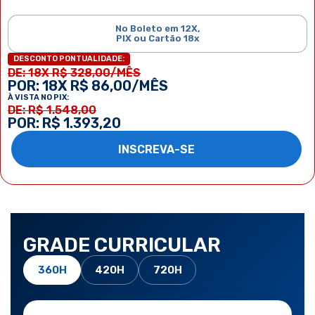
No Boleto em 12X,
PIX ou Cartão 18x
DESCONTO PONTUALIDADE:
DE: 18X R$ 328,00/MÊS
POR: 18X R$ 86,00/MÊS
À VISTA NO PIX:
DE: R$ 1.548,00
POR: R$ 1.393,20
INSCREVA-SE
GRADE CURRICULAR
360H
420H
720H