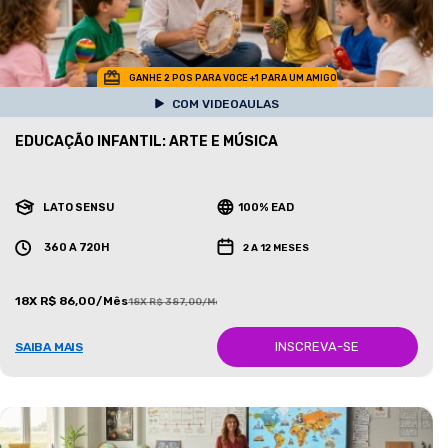
GANHE 2 POS PARA VOCE +1 PARA UM AMIGO
COM VIDEOAULAS
EDUCAÇÃO INFANTIL: ARTE E MÚSICA
LATO SENSU
100% EAD
360 A 720H
2 A 12 MESES
18X R$ 86,00/Mês
18X R$ 387,00/Mês
INSCREVA-SE
SAIBA MAIS