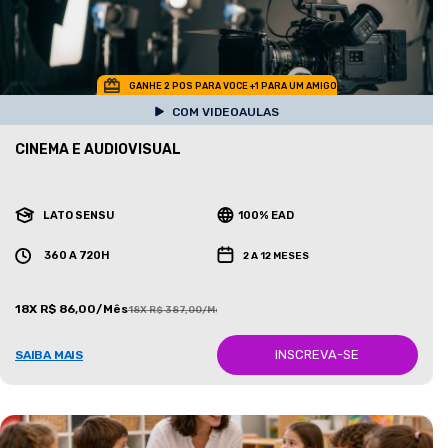
GANHE 2 POS PARA VOCE +1 PARA UM AMIGO
COM VIDEOAULAS
CINEMA E AUDIOVISUAL
LATO SENSU
100% EAD
360 A 720H
2 A 12 MESES
18X R$ 86,00/Mês
18X R$ 387,00/Mês
INSCREVA-SE
SAIBA MAIS