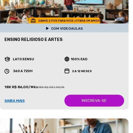
GANHE 2 POS PARA VOCE +1 PARA UM AMIGO
COM VIDEOAULAS
ENSINO RELIGIOSO E ARTES
LATO SENSU
100% EAD
360 A 720H
2 A 12 MESES
18X R$ 86,00/Mês
18X R$ 387,00/Mês
INSCREVA-SE
SAIBA MAIS