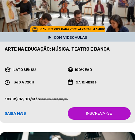
GANHE 2 POS PARA VOCE +1 PARA UM AMIGO
COM VIDEOAULAS
ARTE NA EDUCAÇÃO: MÚSICA, TEATRO E DANÇA
LATO SENSU
100% EAD
360 A 720H
2 A 12 MESES
18X R$ 86,00/Mês
18X R$ 387,00/Mês
INSCREVA-SE
SAIBA MAIS