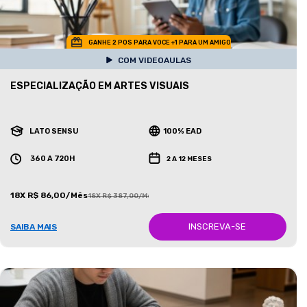
GANHE 2 POS PARA VOCE +1 PARA UM AMIGO
COM VIDEOAULAS
ESPECIALIZAÇÃO EM ARTES VISUAIS
LATO SENSU
100% EAD
360 A 720H
2 A 12 MESES
18X R$ 86,00/Mês
18X R$ 387,00/Mês
INSCREVA-SE
SAIBA MAIS