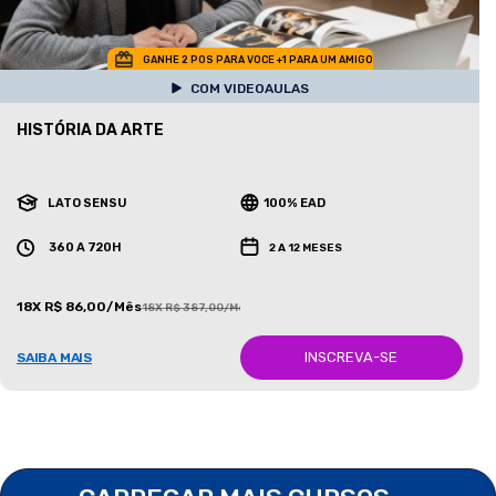
GANHE 2 POS PARA VOCE +1 PARA UM AMIGO
COM VIDEOAULAS
HISTÓRIA DA ARTE
LATO SENSU
100% EAD
360 A 720H
2 A 12 MESES
18X R$ 86,00/Mês
18X R$ 387,00/Mês
INSCREVA-SE
SAIBA MAIS