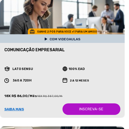
GANHE 2 POS PARA VOCE +1 PARA UM AMIGO
COM VIDEOAULAS
COMUNICAÇÃO EMPRESARIAL
LATO SENSU
100% EAD
360 A 720H
2 A 12 MESES
18X R$ 86,00/Mês
18X R$ 387,00/Mês
INSCREVA-SE
SAIBA MAIS