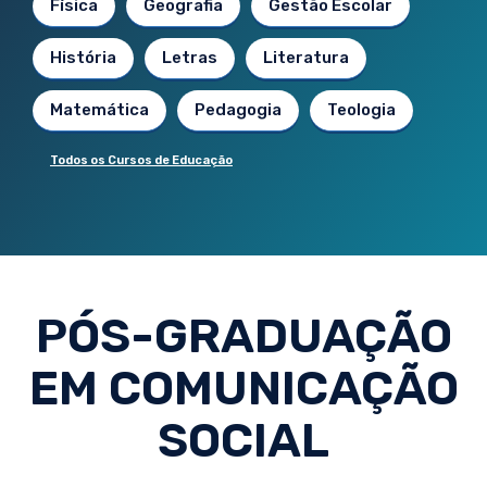
Física
Geografia
Gestão Escolar
História
Letras
Literatura
Matemática
Pedagogia
Teologia
Todos os Cursos de Educação
PÓS-GRADUAÇÃO
EM COMUNICAÇÃO
SOCIAL