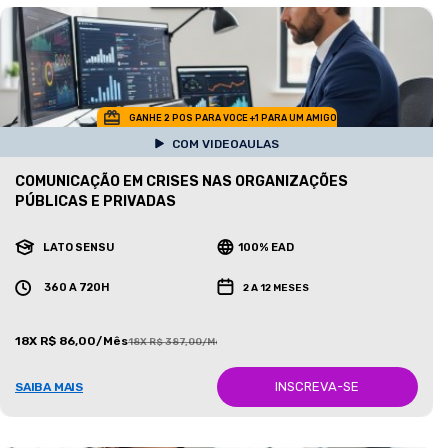
GANHE 2 POS PARA VOCE +1 PARA UM AMIGO
COM VIDEOAULAS
COMUNICAÇÃO EM CRISES NAS ORGANIZAÇÕES
PÚBLICAS E PRIVADAS
LATO SENSU
100% EAD
360 A 720H
2 A 12 MESES
18X R$ 86,00/Mês
18X R$ 387,00/Mês
INSCREVA-SE
SAIBA MAIS