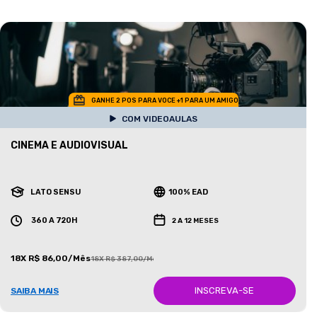
GANHE 2 POS PARA VOCE +1 PARA UM AMIGO
COM VIDEOAULAS
CINEMA E AUDIOVISUAL
LATO SENSU
100% EAD
360 A 720H
2 A 12 MESES
18X R$ 86,00/Mês
18X R$ 387,00/Mês
INSCREVA-SE
SAIBA MAIS