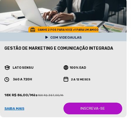
GANHE 2 POS PARA VOCE +1 PARA UM AMIGO
COM VIDEOAULAS
GESTÃO DE MARKETING E COMUNICAÇÃO INTEGRADA
LATO SENSU
100% EAD
360 A 720H
2 A 12 MESES
18X R$ 86,00/Mês
18X R$ 387,00/Mês
INSCREVA-SE
SAIBA MAIS