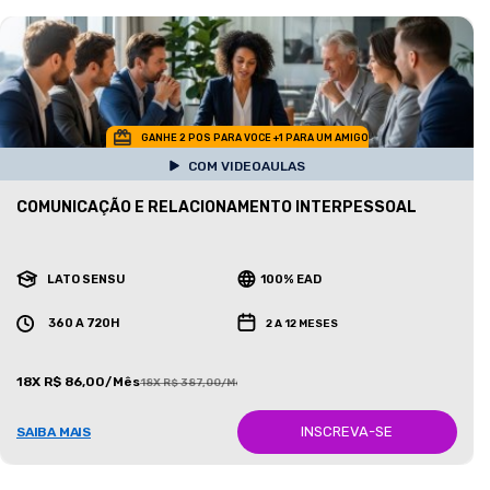
GANHE 2 POS PARA VOCE +1 PARA UM AMIGO
COM VIDEOAULAS
COMUNICAÇÃO E RELACIONAMENTO INTERPESSOAL
LATO SENSU
100% EAD
360 A 720H
2 A 12 MESES
18X R$ 86,00/Mês
18X R$ 387,00/Mês
INSCREVA-SE
SAIBA MAIS