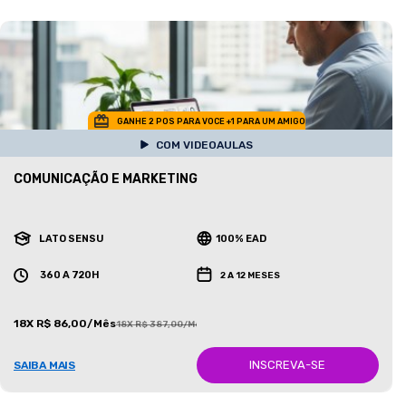
GANHE 2 POS PARA VOCE +1 PARA UM AMIGO
COM VIDEOAULAS
COMUNICAÇÃO E MARKETING
LATO SENSU
100% EAD
360 A 720H
2 A 12 MESES
18X R$ 86,00/Mês
18X R$ 387,00/Mês
INSCREVA-SE
SAIBA MAIS