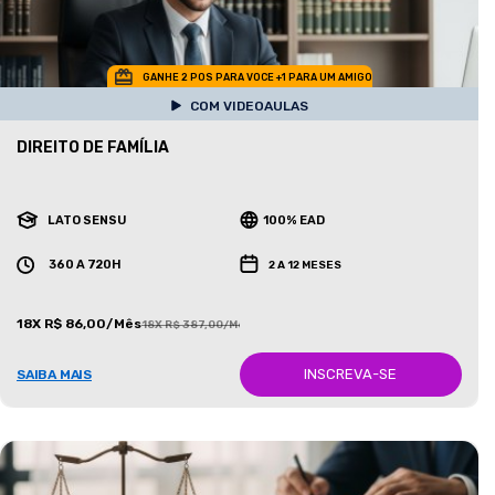
GANHE 2 POS PARA VOCE +1 PARA UM AMIGO
COM VIDEOAULAS
DIREITO DE FAMÍLIA
LATO SENSU
100% EAD
360 A 720H
2 A 12 MESES
18X R$ 86,00/Mês
18X R$ 387,00/Mês
INSCREVA-SE
SAIBA MAIS