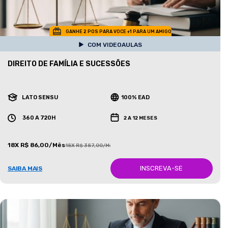
GANHE 2 POS PARA VOCE +1 PARA UM AMIGO
COM VIDEOAULAS
DIREITO DE FAMÍLIA E SUCESSÕES
LATO SENSU
100% EAD
360 A 720H
2 A 12 MESES
18X R$ 86,00/Mês
18X R$ 387,00/Mês
INSCREVA-SE
SAIBA MAIS