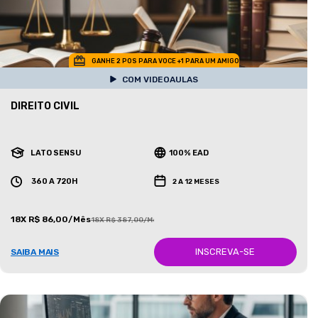
GANHE 2 POS PARA VOCE +1 PARA UM AMIGO
COM VIDEOAULAS
DIREITO CIVIL
LATO SENSU
100% EAD
360 A 720H
2 A 12 MESES
18X R$ 86,00/Mês
18X R$ 387,00/Mês
INSCREVA-SE
SAIBA MAIS