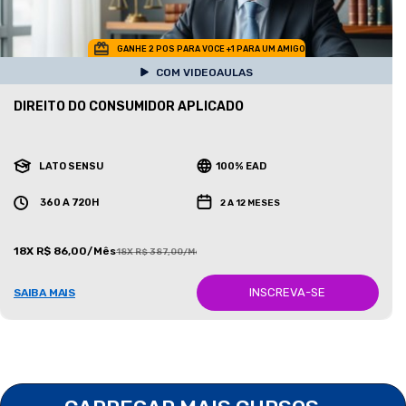
GANHE 2 POS PARA VOCE +1 PARA UM AMIGO
COM VIDEOAULAS
DIREITO DO CONSUMIDOR APLICADO
LATO SENSU
100% EAD
360 A 720H
2 A 12 MESES
18X R$ 86,00/Mês
18X R$ 387,00/Mês
INSCREVA-SE
SAIBA MAIS