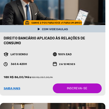
GANHE 2 POS PARA VOCE +1 PARA UM AMIGO
COM VIDEOAULAS
DIREITO BANCÁRIO APLICADO ÀS RELAÇÕES DE
CONSUMO
LATO SENSU
100% EAD
360 A 420H
2 A 12 MESES
18X R$ 86,00/Mês
18X R$ 387,00/Mês
INSCREVA-SE
SAIBA MAIS