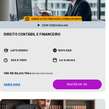
GANHE 2 POS PARA VOCE +1 PARA UM AMIGO
COM VIDEOAULAS
DIREITO CONTÁBIL E FINANCEIRO
LATO SENSU
100% EAD
360 A 720H
2 A 12 MESES
18X R$ 86,00/Mês
18X R$ 387,00/Mês
INSCREVA-SE
SAIBA MAIS