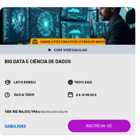
GANHE 2 POS PARA VOCE +1 PARA UM AMIGO
COM VIDEOAULAS
BIG DATA E CIÊNCIA DE DADOS
LATO SENSU
100% EAD
360 A 720H
2 A 12 MESES
18X R$ 86,00/Mês
18X R$ 387,00/Mês
INSCREVA-SE
SAIBA MAIS