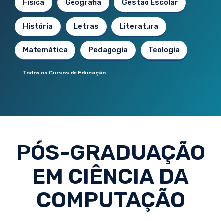
Física
Geografia
Gestão Escolar
História
Letras
Literatura
Matemática
Pedagogia
Teologia
Todos os Cursos de Educação
PÓS-GRADUAÇÃO
EM CIÊNCIA DA
COMPUTAÇÃO