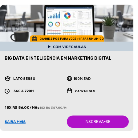
GANHE 2 POS PARA VOCE +1 PARA UM AMIGO
COM VIDEOAULAS
BIG DATA E INTELIGÊNCIA EM MARKETING DIGITAL
LATO SENSU
100% EAD
360 A 720H
2 A 12 MESES
18X R$ 86,00/Mês
18X R$ 387,00/Mês
INSCREVA-SE
SAIBA MAIS