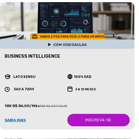
GANHE 2 POS PARA VOCE +1 PARA UM AMIGO
COM VIDEOAULAS
BUSINESS INTELLIGENCE
LATO SENSU
100% EAD
360 A 720H
2 A 12 MESES
18X R$ 86,00/Mês
18X R$ 387,00/Mês
INSCREVA-SE
SAIBA MAIS