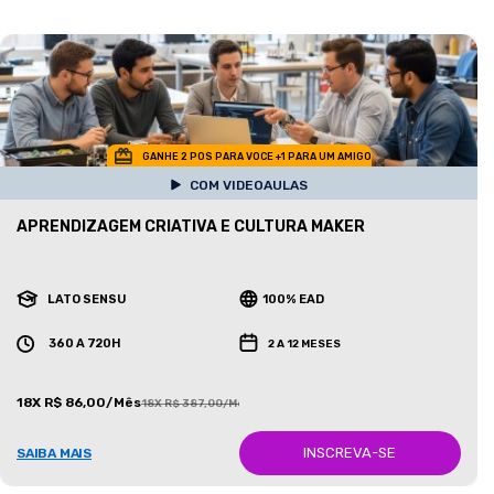
GANHE 2 POS PARA VOCE +1 PARA UM AMIGO
COM VIDEOAULAS
APRENDIZAGEM CRIATIVA E CULTURA MAKER
LATO SENSU
100% EAD
360 A 720H
2 A 12 MESES
18X R$ 86,00/Mês
18X R$ 387,00/Mês
INSCREVA-SE
SAIBA MAIS