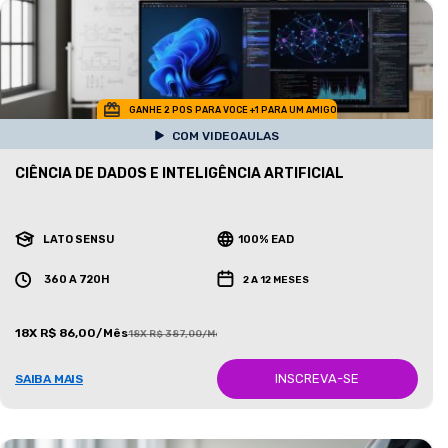
GANHE 2 POS PARA VOCE +1 PARA UM AMIGO
COM VIDEOAULAS
CIÊNCIA DE DADOS E INTELIGÊNCIA ARTIFICIAL
LATO SENSU
100% EAD
360 A 720H
2 A 12 MESES
18X R$ 86,00/Mês
18X R$ 387,00/Mês
INSCREVA-SE
SAIBA MAIS