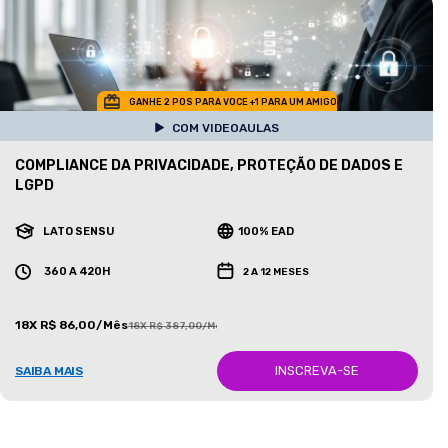
GANHE 2 POS PARA VOCE +1 PARA UM AMIGO
COM VIDEOAULAS
COMPLIANCE DA PRIVACIDADE, PROTEÇÃO DE DADOS E
LGPD
LATO SENSU
100% EAD
360 A 420H
2 A 12 MESES
18X R$ 86,00/Mês
18X R$ 387,00/Mês
INSCREVA-SE
SAIBA MAIS