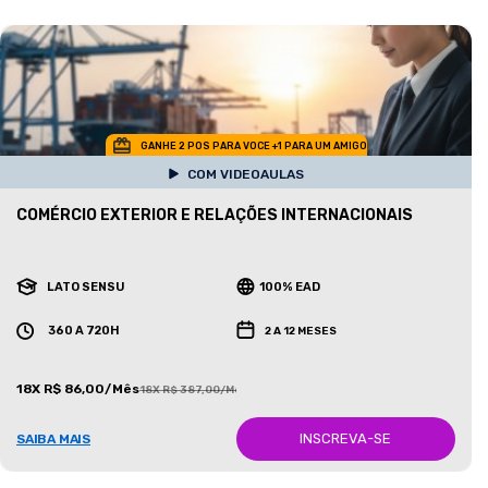
GANHE 2 POS PARA VOCE +1 PARA UM AMIGO
COM VIDEOAULAS
COMÉRCIO EXTERIOR E RELAÇÕES INTERNACIONAIS
LATO SENSU
100% EAD
360 A 720H
2 A 12 MESES
18X R$ 86,00/Mês
18X R$ 387,00/Mês
INSCREVA-SE
SAIBA MAIS