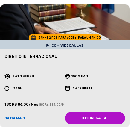
GANHE 2 POS PARA VOCE +1 PARA UM AMIGO
COM VIDEOAULAS
DIREITO INTERNACIONAL
LATO SENSU
100% EAD
360H
2 A 12 MESES
18X R$ 86,00/Mês
18X R$ 387,00/Mês
INSCREVA-SE
SAIBA MAIS