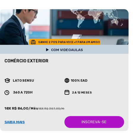
GANHE 2 POS PARA VOCE +1 PARA UM AMIGO
COM VIDEOAULAS
COMÉRCIO EXTERIOR
LATO SENSU
100% EAD
360 A 720H
2 A 12 MESES
18X R$ 86,00/Mês
18X R$ 387,00/Mês
INSCREVA-SE
SAIBA MAIS