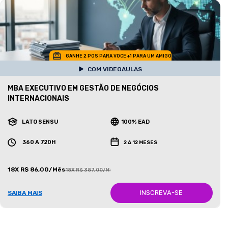
GANHE 2 POS PARA VOCE +1 PARA UM AMIGO
COM VIDEOAULAS
MBA EXECUTIVO EM GESTÃO DE NEGÓCIOS
INTERNACIONAIS
LATO SENSU
100% EAD
360 A 720H
2 A 12 MESES
18X R$ 86,00/Mês
18X R$ 387,00/Mês
INSCREVA-SE
SAIBA MAIS