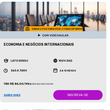
GANHE 2 POS PARA VOCE +1 PARA UM AMIGO
COM VIDEOAULAS
ECONOMIA E NEGÓCIOS INTERNACIONAIS
LATO SENSU
100% EAD
360 A 720H
2 A 12 MESES
18X R$ 86,00/Mês
18X R$ 387,00/Mês
INSCREVA-SE
SAIBA MAIS