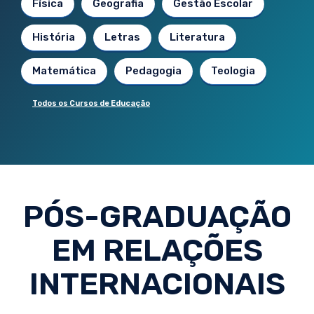
Física
Geografia
Gestão Escolar
História
Letras
Literatura
Matemática
Pedagogia
Teologia
Todos os Cursos de Educação
PÓS-GRADUAÇÃO
EM RELAÇÕES
INTERNACIONAIS