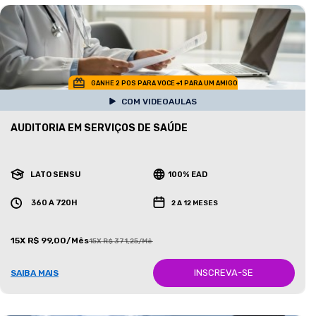
GANHE 2 POS PARA VOCE +1 PARA UM AMIGO
COM VIDEOAULAS
AUDITORIA EM SERVIÇOS DE SAÚDE
LATO SENSU
100% EAD
360 A 720H
2 A 12 MESES
15X R$ 99,00/Mês
15X R$ 371,25/Mês
INSCREVA-SE
SAIBA MAIS