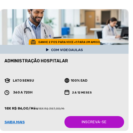
GANHE 2 POS PARA VOCE +1 PARA UM AMIGO
COM VIDEOAULAS
ADMINISTRAÇÃO HOSPITALAR
LATO SENSU
100% EAD
360 A 720H
2 A 12 MESES
18X R$ 86,00/Mês
18X R$ 387,00/Mês
INSCREVA-SE
SAIBA MAIS