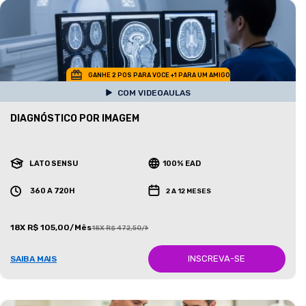
GANHE 2 POS PARA VOCE +1 PARA UM AMIGO
COM VIDEOAULAS
DIAGNÓSTICO POR IMAGEM
LATO SENSU
100% EAD
360 A 720H
2 A 12 MESES
18X R$ 105,00/Mês
18X R$ 472,50/Mês
INSCREVA-SE
SAIBA MAIS