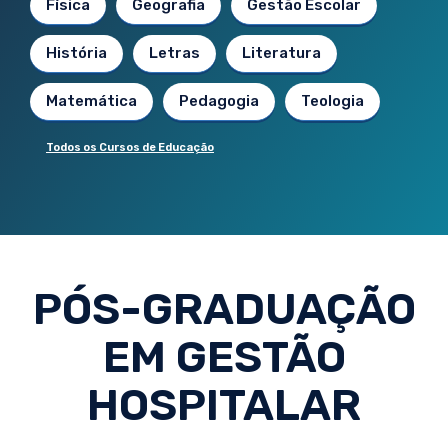
Física
Geografia
Gestão Escolar
História
Letras
Literatura
Matemática
Pedagogia
Teologia
Todos os Cursos de Educação
PÓS-GRADUAÇÃO
EM GESTÃO
HOSPITALAR