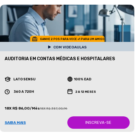
GANHE 2 POS PARA VOCE +1 PARA UM AMIGO
COM VIDEOAULAS
AUDITORIA EM CONTAS MÉDICAS E HOSPITALARES
LATO SENSU
100% EAD
360 A 720H
2 A 12 MESES
18X R$ 86,00/Mês
18X R$ 387,00/Mês
INSCREVA-SE
SAIBA MAIS