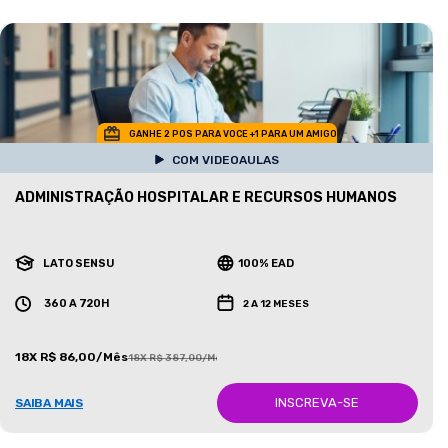
GANHE 2 POS PARA VOCE +1 PARA UM AMIGO
COM VIDEOAULAS
ADMINISTRAÇÃO HOSPITALAR E RECURSOS HUMANOS
LATO SENSU
100% EAD
360 A 720H
2 A 12 MESES
18X R$ 86,00/Mês
18X R$ 387,00/Mês
INSCREVA-SE
SAIBA MAIS