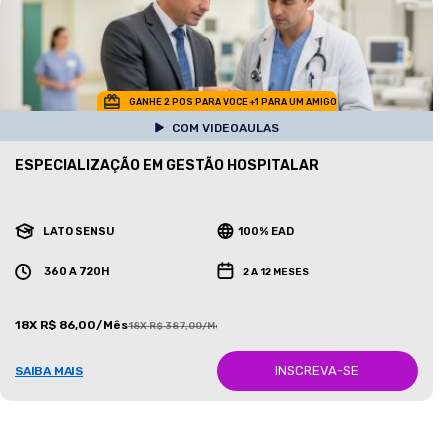
GANHE 2 POS PARA VOCE +1 PARA UM AMIGO
COM VIDEOAULAS
ESPECIALIZAÇÃO EM GESTÃO HOSPITALAR
LATO SENSU
100% EAD
360 A 720H
2 A 12 MESES
18X R$ 86,00/Mês
18X R$ 387,00/Mês
INSCREVA-SE
SAIBA MAIS