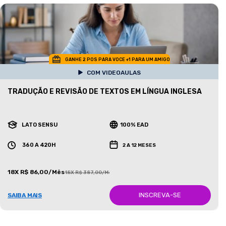
GANHE 2 POS PARA VOCE +1 PARA UM AMIGO
COM VIDEOAULAS
TRADUÇÃO E REVISÃO DE TEXTOS EM LÍNGUA INGLESA
LATO SENSU
100% EAD
360 A 420H
2 A 12 MESES
18X R$ 86,00/Mês
18X R$ 387,00/Mês
INSCREVA-SE
SAIBA MAIS