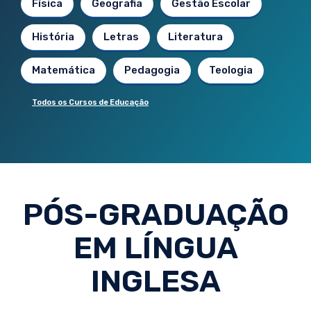
Física
Geografia
Gestão Escolar
História
Letras
Literatura
Matemática
Pedagogia
Teologia
Todos os Cursos de Educação
PÓS-GRADUAÇÃO
EM LÍNGUA
INGLESA