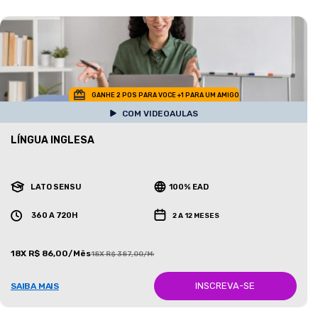
GANHE 2 POS PARA VOCE +1 PARA UM AMIGO
COM VIDEOAULAS
LÍNGUA INGLESA
LATO SENSU
100% EAD
360 A 720H
2 A 12 MESES
18X R$ 86,00/Mês
18X R$ 387,00/Mês
INSCREVA-SE
SAIBA MAIS