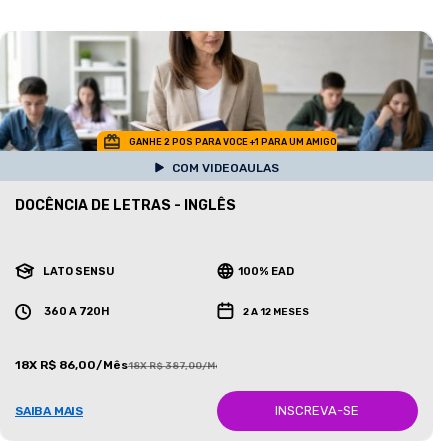
GANHE 2 POS PARA VOCE +1 PARA UM AMIGO
COM VIDEOAULAS
DOCÊNCIA DE LETRAS - INGLÊS
LATO SENSU
100% EAD
360 A 720H
2 A 12 MESES
18X R$ 86,00/Mês
18X R$ 387,00/Mês
INSCREVA-SE
SAIBA MAIS