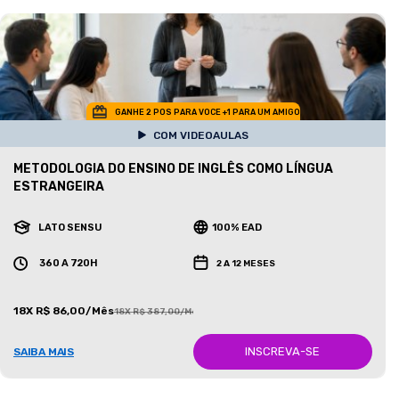
GANHE 2 POS PARA VOCE +1 PARA UM AMIGO
COM VIDEOAULAS
METODOLOGIA DO ENSINO DE INGLÊS COMO LÍNGUA
ESTRANGEIRA
LATO SENSU
100% EAD
360 A 720H
2 A 12 MESES
18X R$ 86,00/Mês
18X R$ 387,00/Mês
INSCREVA-SE
SAIBA MAIS